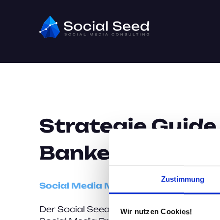
Strategie Guide
Banken
Zustimmung
Social Media Marketing 2026
Der Social Seed Strategie Leitfaden für 
Wir nutzen Cookies!