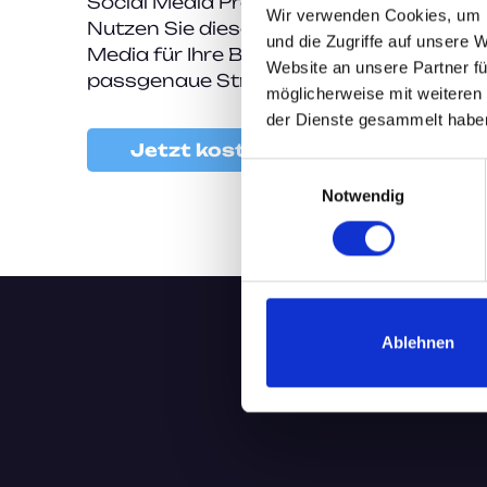
Social Media Präsenz aufbauen oder opt
Wir verwenden Cookies, um I
Nutzen Sie diesen Leitfaden, um die Pote
und die Zugriffe auf unsere 
Media für Ihre Bank besser zu verstehen
Website an unsere Partner fü
passgenaue Strategie zu erarbeiten.
möglicherweise mit weiteren
der Dienste gesammelt haben
Jetzt kostenlos downloaden
Einwilligungsauswahl
Notwendig
Ablehnen